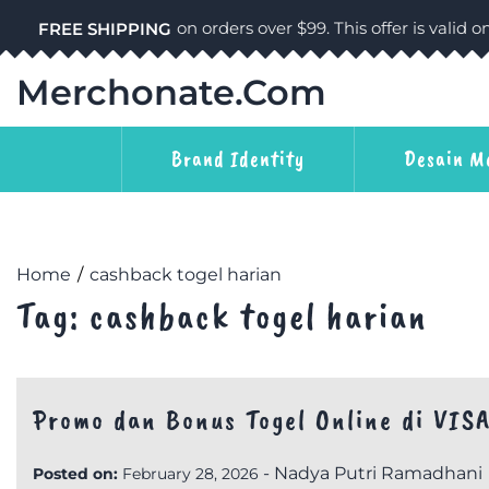
Skip
on orders over $99. This offer is valid on
FREE SHIPPING
to
content
Merchonate.com
Brand Identity
Desain M
Home
cashback togel harian
Tag:
cashback togel harian
Promo dan Bonus Togel Online di VIS
-
Nadya Putri Ramadhani
Posted on:
February 28, 2026