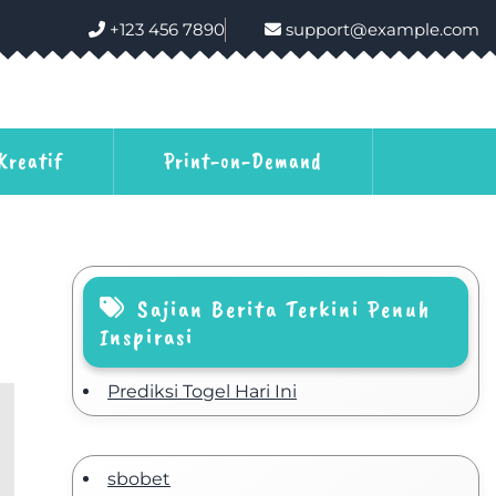
+123 456 7890
support@example.com
Kreatif
Print-on-Demand
Sajian Berita Terkini Penuh
Inspirasi
Prediksi Togel Hari Ini
sbobet