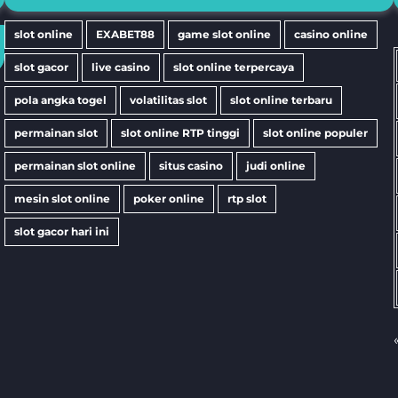
slot online
EXABET88
game slot online
casino online
slot gacor
live casino
slot online terpercaya
pola angka togel
volatilitas slot
slot online terbaru
permainan slot
slot online RTP tinggi
slot online populer
permainan slot online
situs casino
judi online
mesin slot online
poker online
rtp slot
slot gacor hari ini