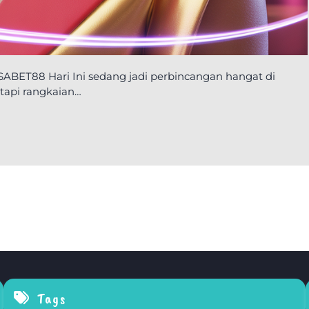
ABET88 Hari Ini sedang jadi perbincangan hangat di
etapi rangkaian…
Tags