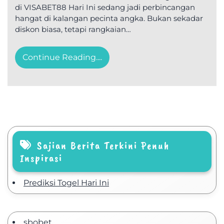
di VISABET88 Hari Ini sedang jadi perbincangan
hangat di kalangan pecinta angka. Bukan sekadar
diskon biasa, tetapi rangkaian…
Continue Reading....
Sajian Berita Terkini Penuh
Inspirasi
Prediksi Togel Hari Ini
sbobet