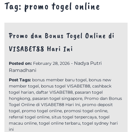
Tag:
promo togel online
Promo dan Bonus Togel Online di
VISABET88 Hari Ini
-
Nadya Putri
Posted on:
February 28, 2026
Ramadhani
Post Tags:
bonus member baru togel
,
bonus new
member togel
,
bonus togel VISABET88
,
cashback
togel harian
,
daftar VISABET88
,
pasaran togel
hongkong
,
pasaran togel singapore
,
Promo dan Bonus
Togel Online di VISABET88 Hari Ini
,
promo deposit
togel
,
promo togel online
,
promosi togel online
,
referral togel online
,
situs togel terpercaya
,
togel
macau online
,
togel online terbaru
,
togel sydney hari
ini