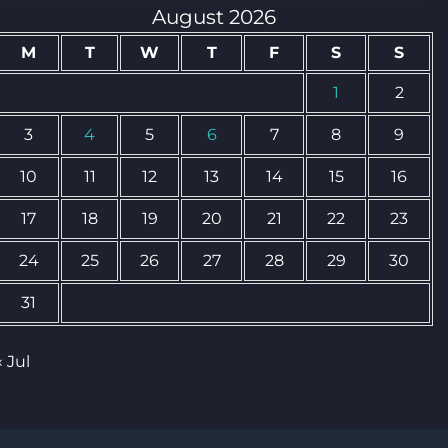
August 2026
M
T
W
T
F
S
S
1
2
3
4
5
6
7
8
9
10
11
12
13
14
15
16
17
18
19
20
21
22
23
24
25
26
27
28
29
30
31
« Jul