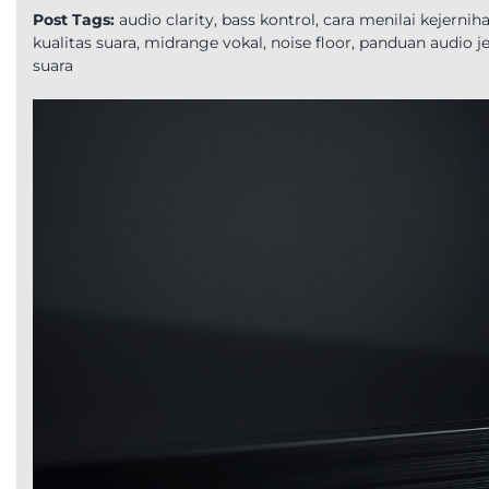
Post Tags:
audio clarity
,
bass kontrol
,
cara menilai kejernih
kualitas suara
,
midrange vokal
,
noise floor
,
panduan audio je
suara