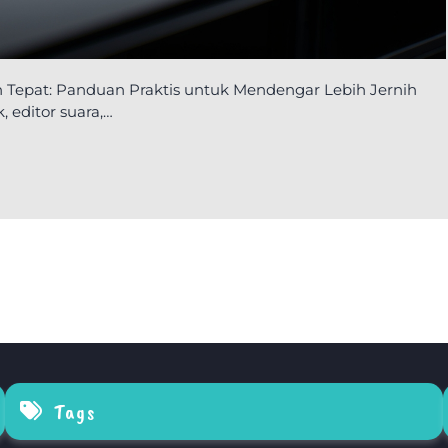
 Tepat: Panduan Praktis untuk Mendengar Lebih Jernih
, editor suara,…
Tags