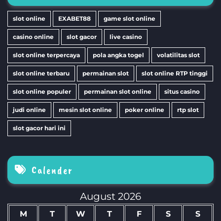
slot online
EXABET88
game slot online
casino online
slot gacor
live casino
slot online terpercaya
pola angka togel
volatilitas slot
slot online terbaru
permainan slot
slot online RTP tinggi
slot online populer
permainan slot online
situs casino
judi online
mesin slot online
poker online
rtp slot
slot gacor hari ini
Calender
August 2026
M
T
W
T
F
S
S