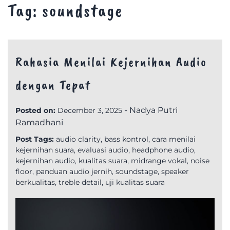
Tag:
soundstage
Rahasia Menilai Kejernihan Audio
dengan Tepat
-
Nadya Putri
Posted on:
December 3, 2025
Ramadhani
Post Tags:
audio clarity
,
bass kontrol
,
cara menilai
kejernihan suara
,
evaluasi audio
,
headphone audio
,
kejernihan audio
,
kualitas suara
,
midrange vokal
,
noise
floor
,
panduan audio jernih
,
soundstage
,
speaker
berkualitas
,
treble detail
,
uji kualitas suara