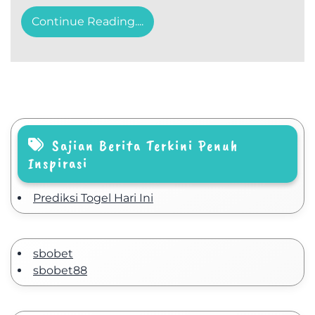
Continue Reading....
Sajian Berita Terkini Penuh
Inspirasi
Prediksi Togel Hari Ini
sbobet
sbobet88