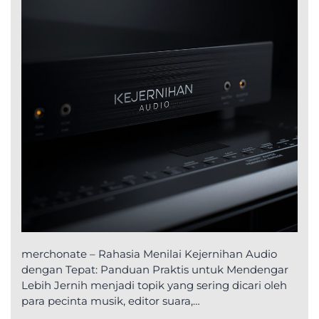
merchonate – Rahasia Menilai Kejernihan Audio
dengan Tepat: Panduan Praktis untuk Mendengar
Lebih Jernih menjadi topik yang sering dicari oleh
para pecinta musik, editor suara,…