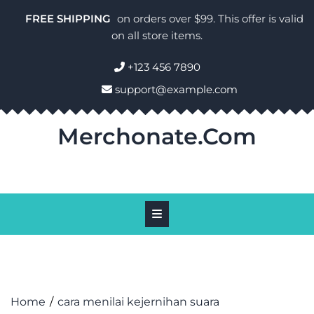
Skip
FREE SHIPPING
on orders over $99. This offer is valid
to
on all store items.
content
+123 456 7890
support@example.com
Merchonate.com
Home
cara menilai kejernihan suara