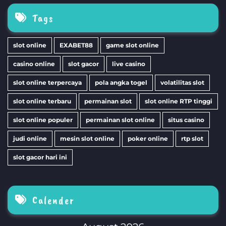
Tags
slot online
EXABET88
game slot online
casino online
slot gacor
live casino
slot online terpercaya
pola angka togel
volatilitas slot
slot online terbaru
permainan slot
slot online RTP tinggi
slot online populer
permainan slot online
situs casino
judi online
mesin slot online
poker online
rtp slot
slot gacor hari ini
Calender