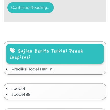
Continue Reading....
Sajian Berita Terkini Penuh
Inspirasi
Prediksi Togel Hari Ini
sbobet
sbobet88