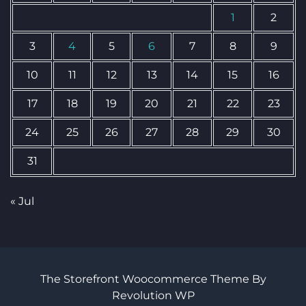
1
2
3
4
5
6
7
8
9
10
11
12
13
14
15
16
17
18
19
20
21
22
23
24
25
26
27
28
29
30
31
« Jul
The Storefront Woocommerce Theme By
Revolution WP