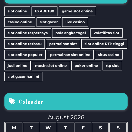
slot online
EXABET88
game slot online
casino online
slot gacor
live casino
slot online terpercaya
pola angka togel
volatilitas slot
slot online terbaru
permainan slot
slot online RTP tinggi
slot online populer
permainan slot online
situs casino
judi online
mesin slot online
poker online
rtp slot
slot gacor hari ini
Calender
August 2026
M
T
W
T
F
S
S