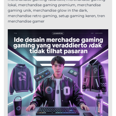
lokal
,
merchandise gaming premium
,
merchandise
gaming unik
,
merchandise glow in the dark
,
merchandise retro gaming
,
setup gaming keren
,
tren
merchandise gamer