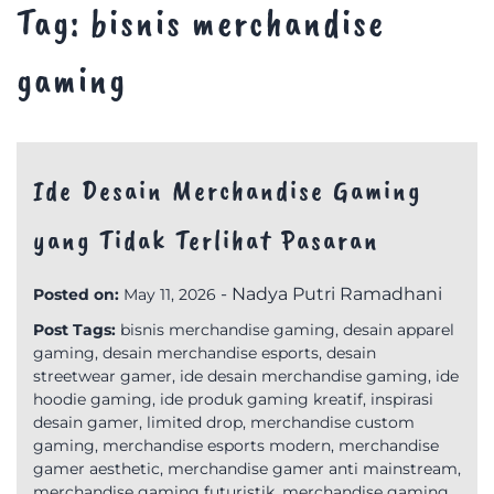
Tag:
bisnis merchandise
gaming
Ide Desain Merchandise Gaming
yang Tidak Terlihat Pasaran
-
Nadya Putri Ramadhani
Posted on:
May 11, 2026
Post Tags:
bisnis merchandise gaming
,
desain apparel
gaming
,
desain merchandise esports
,
desain
streetwear gamer
,
ide desain merchandise gaming
,
ide
hoodie gaming
,
ide produk gaming kreatif
,
inspirasi
desain gamer
,
limited drop
,
merchandise custom
gaming
,
merchandise esports modern
,
merchandise
gamer aesthetic
,
merchandise gamer anti mainstream
,
merchandise gaming futuristik
,
merchandise gaming