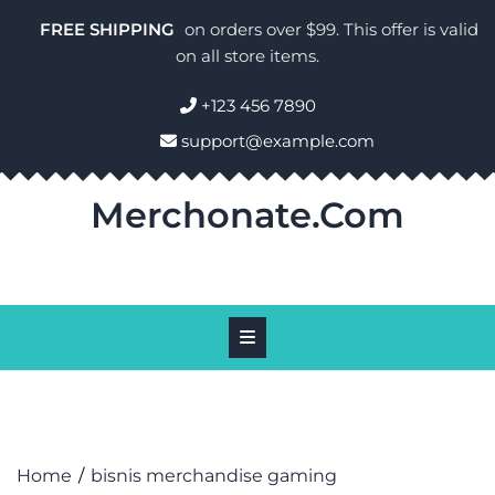
Skip
FREE SHIPPING
on orders over $99. This offer is valid
to
on all store items.
content
+123 456 7890
support@example.com
Merchonate.com
Home
bisnis merchandise gaming