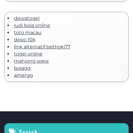
dewatogel
judi bola online
toto macau
depo 10k
link alternatif bethoki77
togel online
mahjong ways
bolagg
amergg
Search