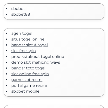
sbobet
sbobet88
agen togel
situs togel online
bandar slot & togel
slot free spin
prediksi akurat togel online
demo slot mahjong ways
bandar toto togel
slot online free spin
game slot resmi
portal game resmi
sbobet mobile