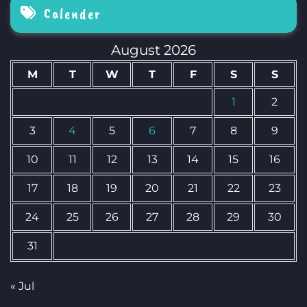
Calender
August 2026
M
T
W
T
F
S
S
1
2
3
4
5
6
7
8
9
10
11
12
13
14
15
16
17
18
19
20
21
22
23
24
25
26
27
28
29
30
31
« Jul