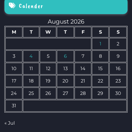
Calender
August 2026
M
T
W
T
F
S
S
1
2
3
4
5
6
7
8
9
10
11
12
13
14
15
16
17
18
19
20
21
22
23
24
25
26
27
28
29
30
31
« Jul