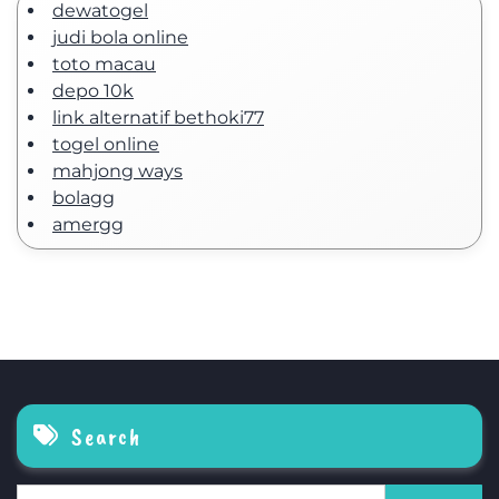
dewatogel
judi bola online
toto macau
depo 10k
link alternatif bethoki77
togel online
mahjong ways
bolagg
amergg
Search
Search