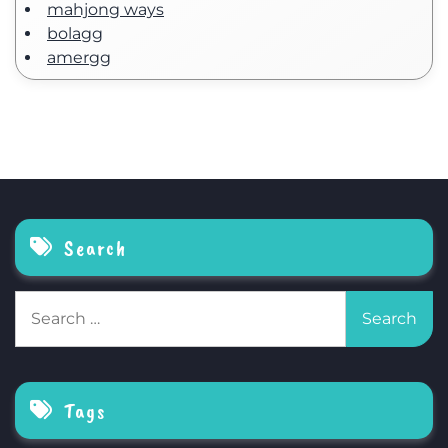
mahjong ways
bolagg
amergg
Search
Search
for:
Tags