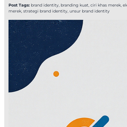
Post Tags:
brand identity
,
branding kuat
,
ciri khas merek
,
el
merek
,
strategi brand identity
,
unsur brand identity