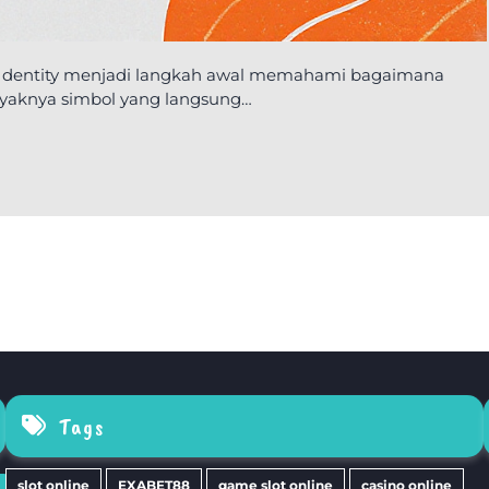
dentity menjadi langkah awal memahami bagaimana
ayaknya simbol yang langsung…
Tags
slot online
EXABET88
game slot online
casino online