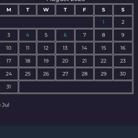
M
T
W
T
F
S
S
1
2
3
4
5
6
7
8
9
10
11
12
13
14
15
16
17
18
19
20
21
22
23
24
25
26
27
28
29
30
31
« Jul