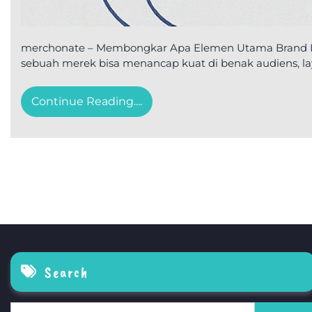
merchonate – Membongkar Apa Elemen Utama Brand I
sebuah merek bisa menancap kuat di benak audiens, l
Continue Reading....
Search
Search