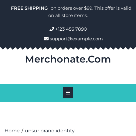
Skip
FREE SHIPPING
on orders over $99. This offer is valid
to
on all store items.
content
+123 456 7890
support@example.com
Merchonate.com
Home
unsur brand identity