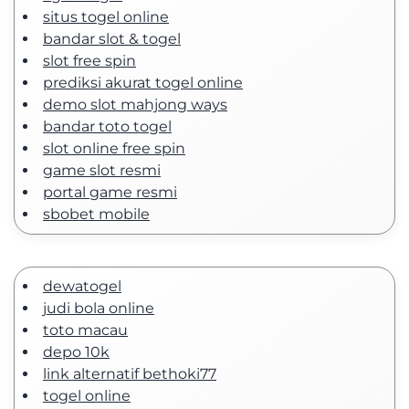
situs togel online
bandar slot & togel
slot free spin
prediksi akurat togel online
demo slot mahjong ways
bandar toto togel
slot online free spin
game slot resmi
portal game resmi
sbobet mobile
dewatogel
judi bola online
toto macau
depo 10k
link alternatif bethoki77
togel online