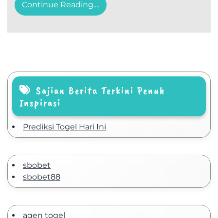
Continue Reading....
Sajian Berita Terkini Penuh
Inspirasi
Prediksi Togel Hari Ini
sbobet
sbobet88
agen togel