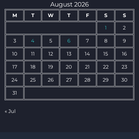
August 2026
M
T
W
T
F
S
S
1
2
3
4
5
6
7
8
9
10
11
12
13
14
15
16
17
18
19
20
21
22
23
24
25
26
27
28
29
30
31
« Jul