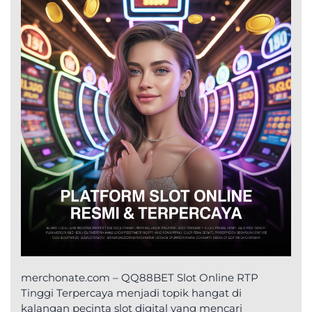
merchonate.com – QQ88BET Slot Online RTP
Tinggi Terpercaya menjadi topik hangat di
kalangan pecinta slot digital yang mencari