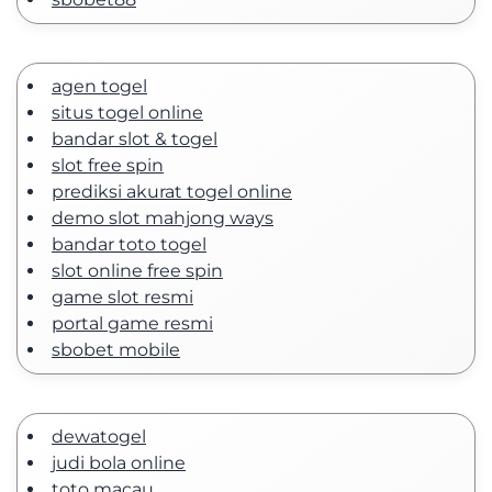
agen togel
situs togel online
bandar slot & togel
slot free spin
prediksi akurat togel online
demo slot mahjong ways
bandar toto togel
slot online free spin
game slot resmi
portal game resmi
sbobet mobile
dewatogel
judi bola online
toto macau