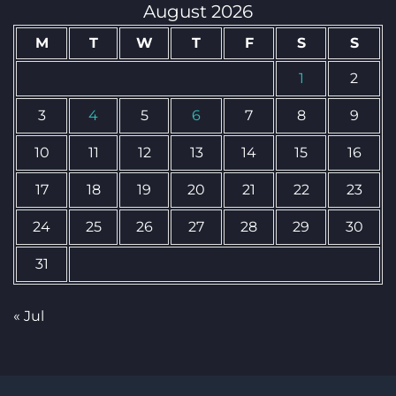
August 2026
M
T
W
T
F
S
S
1
2
3
4
5
6
7
8
9
10
11
12
13
14
15
16
17
18
19
20
21
22
23
24
25
26
27
28
29
30
31
« Jul