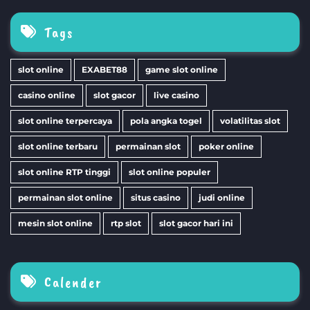
Tags
slot online
EXABET88
game slot online
casino online
slot gacor
live casino
slot online terpercaya
pola angka togel
volatilitas slot
slot online terbaru
permainan slot
poker online
slot online RTP tinggi
slot online populer
permainan slot online
situs casino
judi online
mesin slot online
rtp slot
slot gacor hari ini
Calender