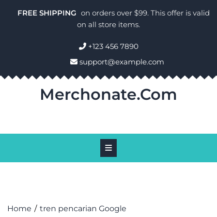
Skip
FREE SHIPPING
on orders over $99. This offer is valid
to
on all store items.
content
+123 456 7890
support@example.com
Merchonate.com
Home
tren pencarian Google