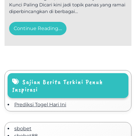
Kunci Paling Dicari kini jadi topik panas yang ramai
diperbincangkan di berbagai…
Continue Reading....
Sajian Berita Terkini Penuh
Inspirasi
Prediksi Togel Hari Ini
sbobet
sbobet88