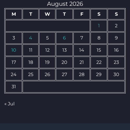
August 2026
M
T
W
T
F
S
S
1
2
3
4
5
6
7
8
9
10
11
12
13
14
15
16
17
18
19
20
21
22
23
24
25
26
27
28
29
30
31
« Jul