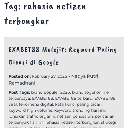
Tag:
rahasia netizen
terbongkar
EXABET88 Melejit: Keyword Paling
Dicari di Google
-
Nadya Putri
Posted on:
February 27, 2026
Ramadhani
Post Tags:
brand populer 2026
,
brand togel online
terpercaya
,
EXABET88
,
EXABET88 terbaru
,
EXABET88
viral
,
fenomena digital
,
kata kunci paling dicari
,
keyword high volume
,
keyword trending hari ini
,
lonjakan traffic organik
,
netizen penasaran
,
pencarian
terbanyak hari ini
,
rahasia netizen terbongkar
,
strategi