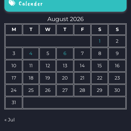
Calender
August 2026
M
T
W
T
F
S
S
1
2
3
4
5
6
7
8
9
10
11
12
13
14
15
16
17
18
19
20
21
22
23
24
25
26
27
28
29
30
31
« Jul