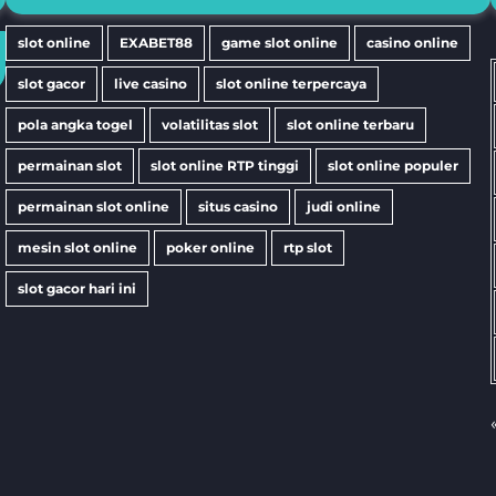
slot online
EXABET88
game slot online
casino online
slot gacor
live casino
slot online terpercaya
pola angka togel
volatilitas slot
slot online terbaru
permainan slot
slot online RTP tinggi
slot online populer
permainan slot online
situs casino
judi online
mesin slot online
poker online
rtp slot
slot gacor hari ini