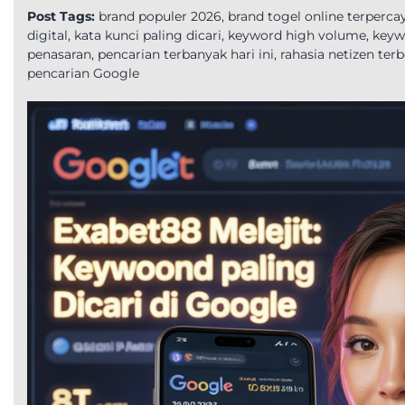
Post Tags:
brand populer 2026
,
brand togel online terperca
digital
,
kata kunci paling dicari
,
keyword high volume
,
keywo
penasaran
,
pencarian terbanyak hari ini
,
rahasia netizen ter
pencarian Google