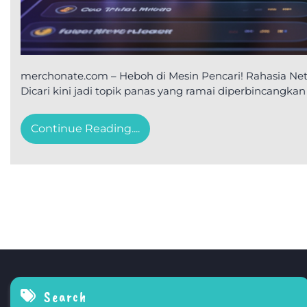
merchonate.com – Heboh di Mesin Pencari! Rahasia Net
Dicari kini jadi topik panas yang ramai diperbincangkan
Continue Reading....
Search