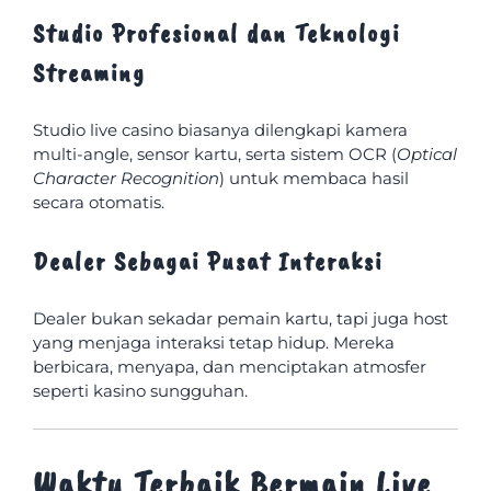
Studio Profesional dan Teknologi
Streaming
Studio live casino biasanya dilengkapi kamera
multi-angle, sensor kartu, serta sistem OCR (
Optical
Character Recognition
) untuk membaca hasil
secara otomatis.
Dealer Sebagai Pusat Interaksi
Dealer bukan sekadar pemain kartu, tapi juga host
yang menjaga interaksi tetap hidup. Mereka
berbicara, menyapa, dan menciptakan atmosfer
seperti kasino sungguhan.
Waktu Terbaik Bermain Live