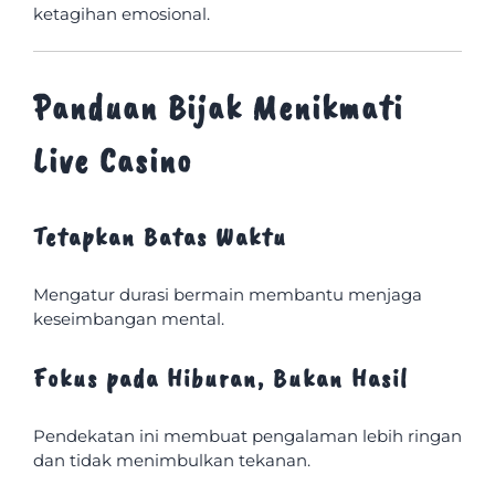
ketagihan emosional.
Panduan Bijak Menikmati
Live Casino
Tetapkan Batas Waktu
Mengatur durasi bermain membantu menjaga
keseimbangan mental.
Fokus pada Hiburan, Bukan Hasil
Pendekatan ini membuat pengalaman lebih ringan
dan tidak menimbulkan tekanan.