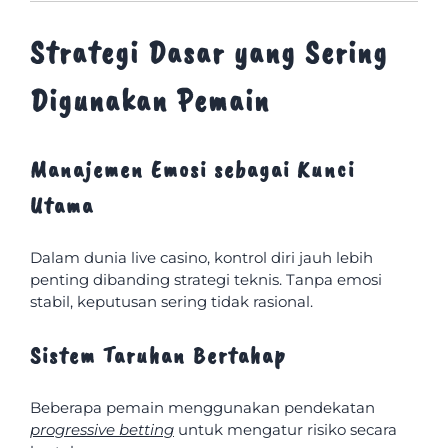
Strategi Dasar yang Sering
Digunakan Pemain
Manajemen Emosi sebagai Kunci
Utama
Dalam dunia live casino, kontrol diri jauh lebih
penting dibanding strategi teknis. Tanpa emosi
stabil, keputusan sering tidak rasional.
Sistem Taruhan Bertahap
Beberapa pemain menggunakan pendekatan
progressive betting
untuk mengatur risiko secara