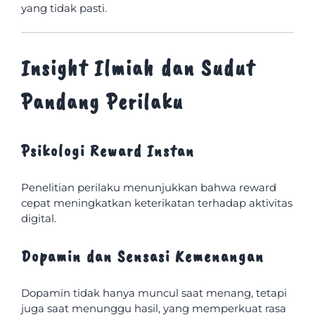
yang tidak pasti.
Insight Ilmiah dan Sudut
Pandang Perilaku
Psikologi Reward Instan
Penelitian perilaku menunjukkan bahwa reward
cepat meningkatkan keterikatan terhadap aktivitas
digital.
Dopamin dan Sensasi Kemenangan
Dopamin tidak hanya muncul saat menang, tetapi
juga saat menunggu hasil, yang memperkuat rasa