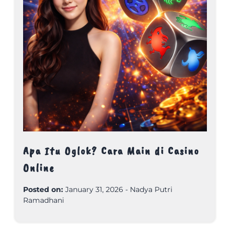
Apa Itu Oglok? Cara Main di Casino
Online
Posted on:
January 31, 2026
-
Nadya Putri
Ramadhani