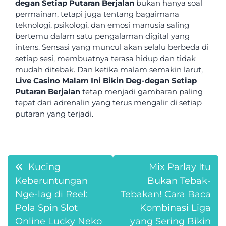
degan Setiap Putaran Berjalan
bukan hanya soal
permainan, tetapi juga tentang bagaimana
teknologi, psikologi, dan emosi manusia saling
bertemu dalam satu pengalaman digital yang
intens. Sensasi yang muncul akan selalu berbeda di
setiap sesi, membuatnya terasa hidup dan tidak
mudah ditebak. Dan ketika malam semakin larut,
Live Casino Malam Ini Bikin Deg-degan Setiap
Putaran Berjalan
tetap menjadi gambaran paling
tepat dari adrenalin yang terus mengalir di setiap
putaran yang terjadi.
Post
Kucing
Mix Parlay Itu
Keberuntungan
Bukan Tebak-
navigation
Nge-lag di Reel:
Tebakan! Cara Baca
Pola Spin Slot
Kombinasi Liga
Online Lucky Neko
yang Sering Bikin