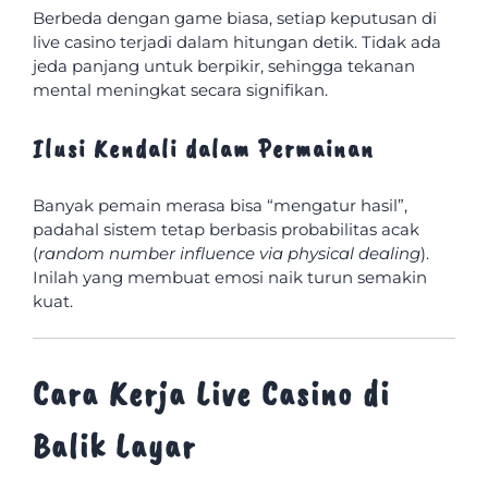
Berbeda dengan game biasa, setiap keputusan di
live casino terjadi dalam hitungan detik. Tidak ada
jeda panjang untuk berpikir, sehingga tekanan
mental meningkat secara signifikan.
Ilusi Kendali dalam Permainan
Banyak pemain merasa bisa “mengatur hasil”,
padahal sistem tetap berbasis probabilitas acak
(
random number influence via physical dealing
).
Inilah yang membuat emosi naik turun semakin
kuat.
Cara Kerja Live Casino di
Balik Layar