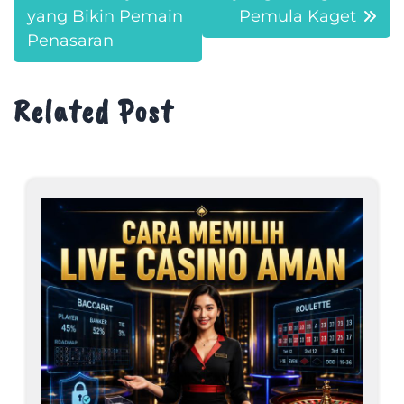
yang Bikin Pemain
Pemula Kaget
Penasaran
Related Post