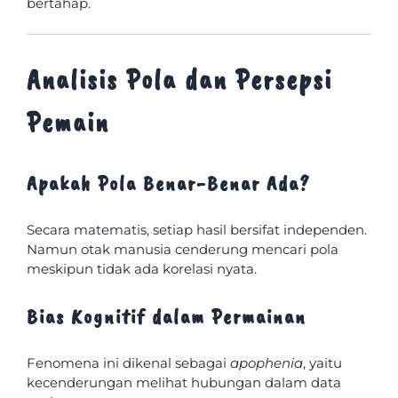
bertahap.
Analisis Pola dan Persepsi
Pemain
Apakah Pola Benar-Benar Ada?
Secara matematis, setiap hasil bersifat independen.
Namun otak manusia cenderung mencari pola
meskipun tidak ada korelasi nyata.
Bias Kognitif dalam Permainan
Fenomena ini dikenal sebagai
apophenia
, yaitu
kecenderungan melihat hubungan dalam data