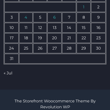
1
2
3
4
5
6
7
8
9
10
11
12
13
14
15
16
17
18
19
20
21
22
23
24
25
26
27
28
29
30
31
« Jul
The Storefront Woocommerce Theme By
Revolution WP