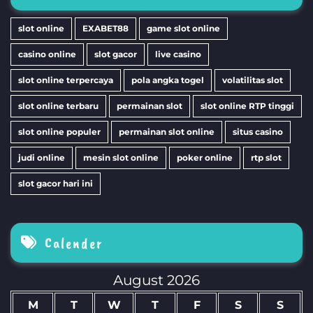
slot online
EXABET88
game slot online
casino online
slot gacor
live casino
slot online terpercaya
pola angka togel
volatilitas slot
slot online terbaru
permainan slot
slot online RTP tinggi
slot online populer
permainan slot online
situs casino
judi online
mesin slot online
poker online
rtp slot
slot gacor hari ini
Calender
August 2026
M
T
W
T
F
S
S