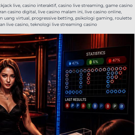
ckjack live
,
casino interaktif
,
casino live streaming
,
game casino
ran casino digital
,
live casino malam ini
,
live casino online
,
n uang virtual
,
progressive betting
,
psikologi gaming
,
roulette
an live casino
,
teknologi live streaming casino