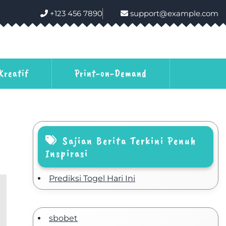
+123 456 7890
support@example.com
Kreatif
Print-on-Demand
Sajian Berita Terkini Penuh
Inspirasi
Prediksi Togel Hari Ini
sbobet