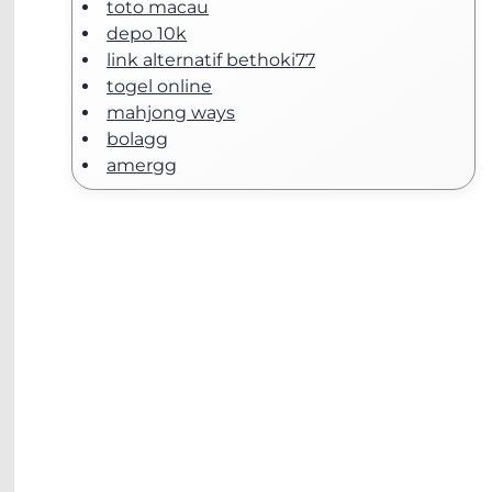
toto macau
depo 10k
link alternatif bethoki77
togel online
mahjong ways
bolagg
amergg