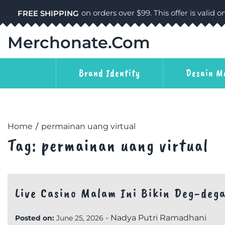
Skip
on orders over $99. This offer is valid on
FREE SHIPPING
to
content
Merchonate.com
Brand Identity
Desain M
Home
permainan uang virtual
Tag:
permainan uang virtual
Live Casino Malam Ini Bikin Deg-deg
-
Nadya Putri Ramadhani
Posted on:
June 25, 2026