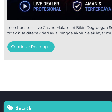
merchonate – Live Casino Malam Ini Bikin Deg-degan Se
tidak bisa ditebak dari awal hingga akhir. Sejak layar m
Continue Reading....
Search