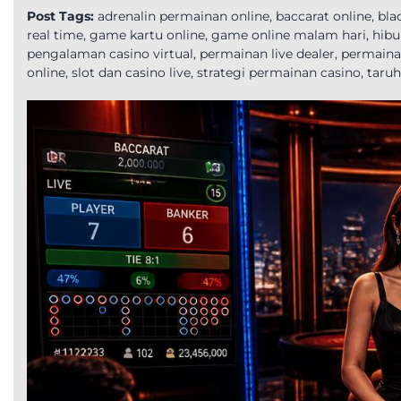
Post Tags:
adrenalin permainan online
,
baccarat online
,
bla
real time
,
game kartu online
,
game online malam hari
,
hibu
pengalaman casino virtual
,
permainan live dealer
,
permaina
online
,
slot dan casino live
,
strategi permainan casino
,
taruh