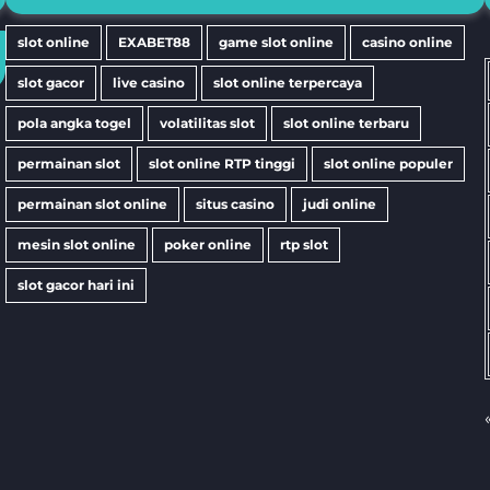
slot online
EXABET88
game slot online
casino online
slot gacor
live casino
slot online terpercaya
pola angka togel
volatilitas slot
slot online terbaru
permainan slot
slot online RTP tinggi
slot online populer
permainan slot online
situs casino
judi online
mesin slot online
poker online
rtp slot
slot gacor hari ini