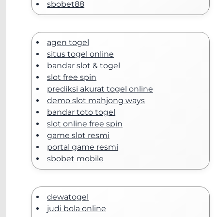
sbobet88
agen togel
situs togel online
bandar slot & togel
slot free spin
prediksi akurat togel online
demo slot mahjong ways
bandar toto togel
slot online free spin
game slot resmi
portal game resmi
sbobet mobile
dewatogel
judi bola online