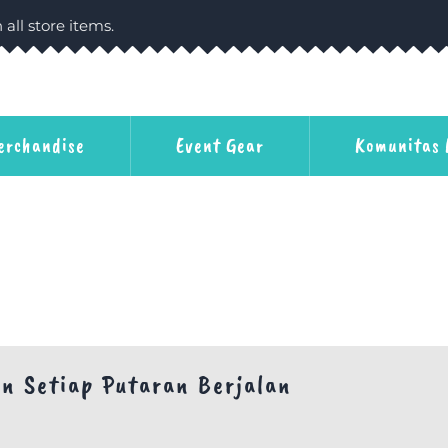
 all store items.
erchandise
Event Gear
Komunitas 
an Setiap Putaran Berjalan