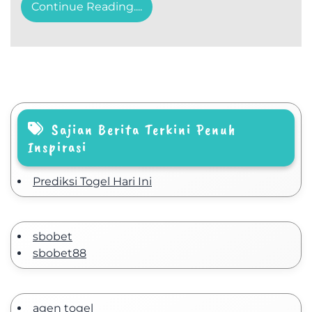
Continue Reading....
Sajian Berita Terkini Penuh
Inspirasi
Prediksi Togel Hari Ini
sbobet
sbobet88
agen togel