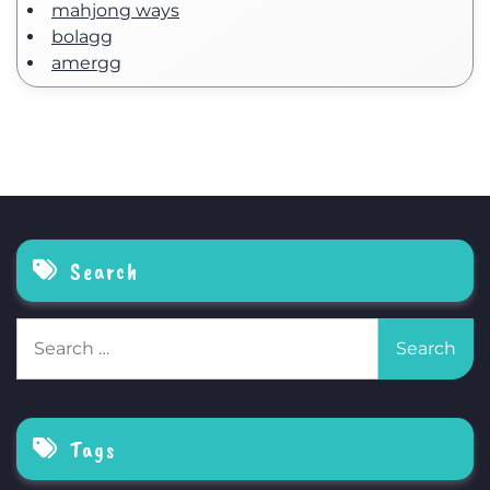
mahjong ways
bolagg
amergg
Search
Search
for:
Tags