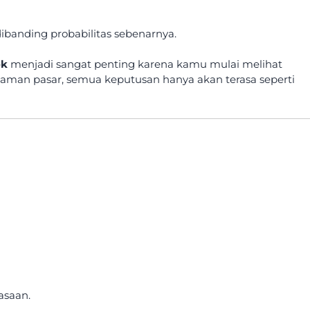
dibanding probabilitas sebenarnya.
ok
menjadi sangat penting karena kamu mulai melihat
ahaman pasar, semua keputusan hanya akan terasa seperti
asaan.