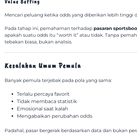
Value Betting
Mencari peluang ketika odds yang diberikan lebih tinggi 
Pada tahap ini, pemahaman terhadap
pasaran sportsbo
apakah suatu odds itu “worth it” atau tidak. Tanpa pem
tebakan biasa, bukan analisis.
Kesalahan Umum Pemula
Banyak pemula terjebak pada pola yang sama:
Terlalu percaya favorit
Tidak membaca statistik
Emosional saat kalah
Mengabaikan perubahan odds
Padahal, pasar bergerak berdasarkan data dan bukan per