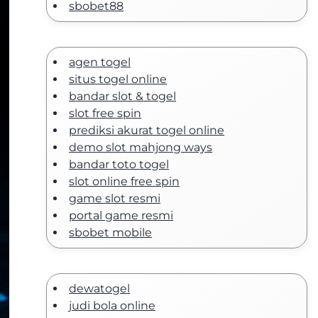
sbobet88
agen togel
situs togel online
bandar slot & togel
slot free spin
prediksi akurat togel online
demo slot mahjong ways
bandar toto togel
slot online free spin
game slot resmi
portal game resmi
sbobet mobile
dewatogel
judi bola online