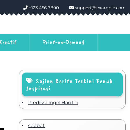
+123 456 7890
support@example.com
Kreatif
Print-on-Demand
Sajian Berita Terkini Penuh
Inspirasi
Prediksi Togel Hari Ini
sbobet