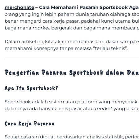
merchonate
– Cara Memahami Pasaran Sportsbook Agar
orang yang ingin lebih paham dunia taruhan olahraga seca
benar mengerti cara kerja pasar, padahal kunci utama 
bagaimana
market
bergerak dan bagaimana membaca pel
Dalam artikel ini, kita akan membahas dari dasar sampai
memahami konsepnya tanpa merasa “terlalu teknis”.
Pengertian Pasaran Sportsbook dalam Dun
Apa Itu Sportsbook?
Sportsbook adalah sistem atau platform yang menyediaka
dalamnya ada banyak jenis pasar atau
market
yang bisa d
Cara Kerja Pasaran
Setiap pasaran dibuat berdasarkan analisis statistik, per