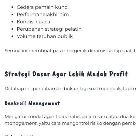
Cedera pemain kunci
Performa terakhir tim
Kondisi cuaca
Perubahan strategi pelatih
Volume taruhan publik
Semua ini membuat pasar bergerak dinamis setiap saat,
Strategi Dasar Agar Lebih Mudah Profit
Di tahap ini, pemahaman bukan lagi soal menebak, tapi 
Bankroll Management
Mengatur modal agar tidak habis dalam satu atau dua ke
management
, yaitu cara mengontrol risiko dengan pemb