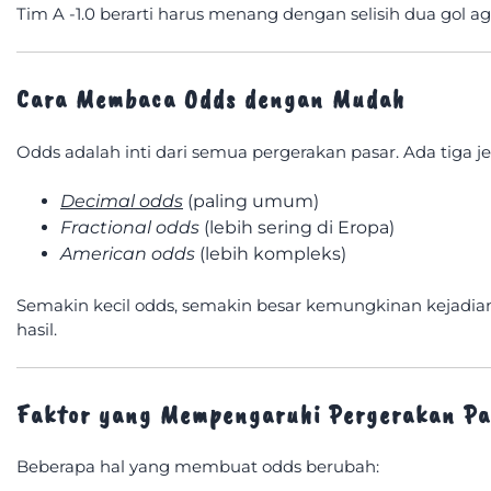
Tim A -1.0 berarti harus menang dengan selisih dua gol
Cara Membaca Odds dengan Mudah
Odds adalah inti dari semua pergerakan pasar. Ada tiga j
Decimal odds
(paling umum)
Fractional odds
(lebih sering di Eropa)
American odds
(lebih kompleks)
Semakin kecil odds, semakin besar kemungkinan kejadian
hasil.
Faktor yang Mempengaruhi Pergerakan P
Beberapa hal yang membuat odds berubah: