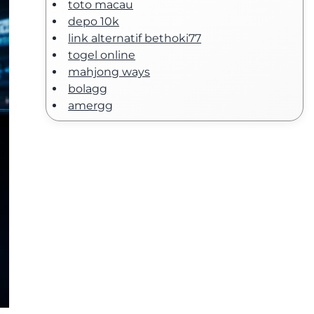
toto macau
depo 10k
link alternatif bethoki77
togel online
mahjong ways
bolagg
amergg