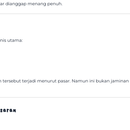
 agar dianggap menang penuh.
enis utama:
 tersebut terjadi menurut pasar. Namun ini bukan jaminan
asaran