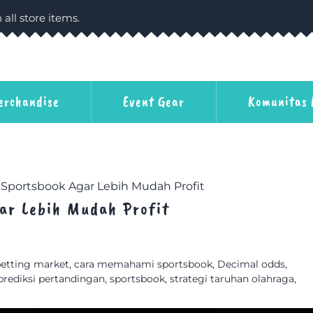
 all store items.
erchandise
Event Gear
Komunitas 
Sportsbook Agar Lebih Mudah Profit
ar Lebih Mudah Profit
etting market
,
cara memahami sportsbook
,
Decimal odds
,
prediksi pertandingan
,
sportsbook
,
strategi taruhan olahraga
,