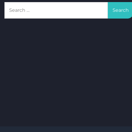
Search
for: