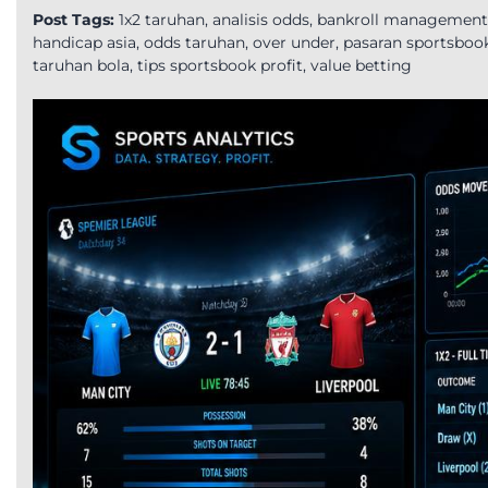
Post Tags:
1x2 taruhan
,
analisis odds
,
bankroll management
handicap asia
,
odds taruhan
,
over under
,
pasaran sportsboo
taruhan bola
,
tips sportsbook profit
,
value betting