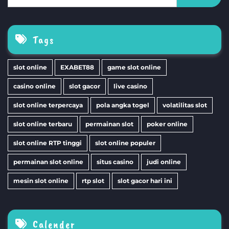
Tags
slot online
EXABET88
game slot online
casino online
slot gacor
live casino
slot online terpercaya
pola angka togel
volatilitas slot
slot online terbaru
permainan slot
poker online
slot online RTP tinggi
slot online populer
permainan slot online
situs casino
judi online
mesin slot online
rtp slot
slot gacor hari ini
Calender