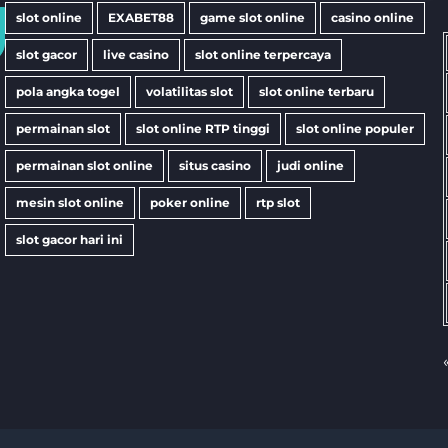
slot online
EXABET88
game slot online
casino online
slot gacor
live casino
slot online terpercaya
pola angka togel
volatilitas slot
slot online terbaru
permainan slot
slot online RTP tinggi
slot online populer
permainan slot online
situs casino
judi online
mesin slot online
poker online
rtp slot
slot gacor hari ini