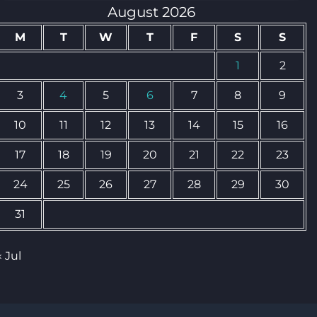
August 2026
M
T
W
T
F
S
S
1
2
3
4
5
6
7
8
9
10
11
12
13
14
15
16
17
18
19
20
21
22
23
24
25
26
27
28
29
30
31
« Jul