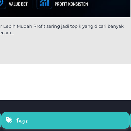
ebih Mudah Profit sering jadi topik yang dicari banyak
secara…
Tags