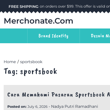
Skip
on orders over $99. This offer is valid on
FREE SHIPPING
to
content
Merchonate.com
Brand Identity
Desain M
Home
sportsbook
Tag:
sportsbook
Cara Memahami Pasaran Sportsbook A
-
Nadya Putri Ramadhani
Posted on:
July 6, 2026