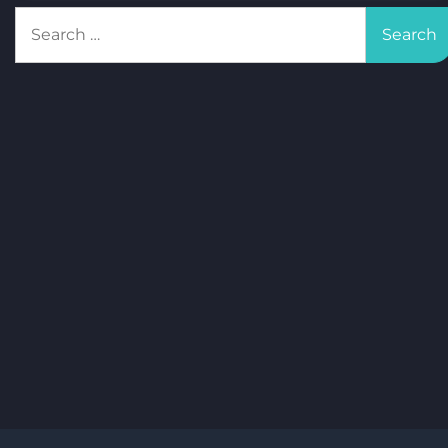
Search
for: