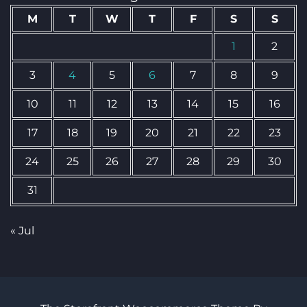
M
T
W
T
F
S
S
1
2
3
4
5
6
7
8
9
10
11
12
13
14
15
16
17
18
19
20
21
22
23
24
25
26
27
28
29
30
31
« Jul