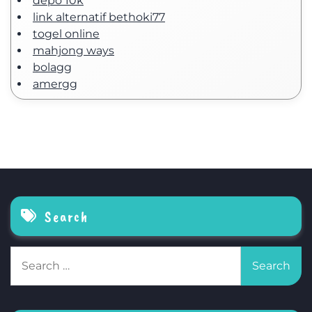
depo 10k
link alternatif bethoki77
togel online
mahjong ways
bolagg
amergg
Search
Search
for: