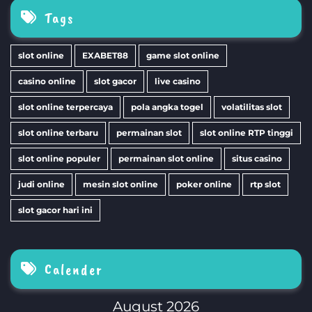
Tags
slot online
EXABET88
game slot online
casino online
slot gacor
live casino
slot online terpercaya
pola angka togel
volatilitas slot
slot online terbaru
permainan slot
slot online RTP tinggi
slot online populer
permainan slot online
situs casino
judi online
mesin slot online
poker online
rtp slot
slot gacor hari ini
Calender
August 2026