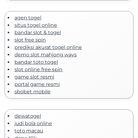
agen togel
situs togel online
bandar slot & togel
slot free spin
prediksi akurat togel online
demo slot mahjong ways
bandar toto togel
slot online free spin
game slot resmi
portal game resmi
sbobet mobile
dewatogel
judi bola online
toto macau