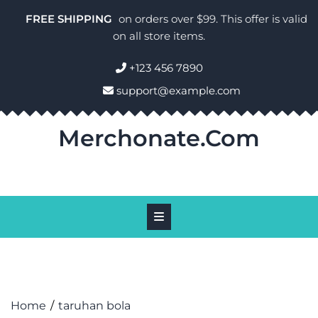
Skip
FREE SHIPPING
on orders over $99. This offer is valid
to
on all store items.
content
+123 456 7890
support@example.com
Merchonate.com
Home
taruhan bola