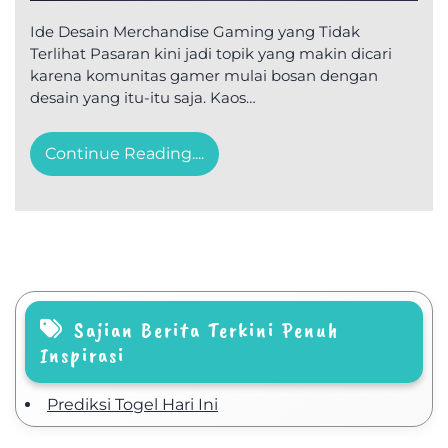
Ide Desain Merchandise Gaming yang Tidak
Terlihat Pasaran kini jadi topik yang makin dicari
karena komunitas gamer mulai bosan dengan
desain yang itu-itu saja. Kaos…
Continue Reading....
Sajian Berita Terkini Penuh
Inspirasi
Prediksi Togel Hari Ini