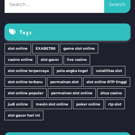
for:
Tags
slot online
EXABET88
game slot online
casino online
slot gacor
live casino
slot online terpercaya
pola angka togel
volatilitas slot
slot online terbaru
permainan slot
slot online RTP tinggi
slot online populer
permainan slot online
situs casino
judi online
mesin slot online
poker online
rtp slot
slot gacor hari ini