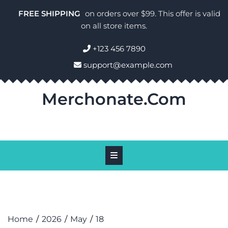
Skip
FREE SHIPPING
on orders over $99. This offer is valid
to
on all store items.
content
+123 456 7890
support@example.com
Merchonate.com
Home
2026
May
18