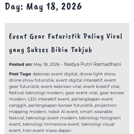
Day:
May 18, 2026
Event Gear Futuristik Paling Viral
yang Sukses Bikin Takjub
-
Nadya Putri Ramadhani
Posted on:
May 18, 2026
Post Tags:
dekorasi event digital
,
drone light show
,
drone show futuristik
,
event digital interaktif
,
event
gear futuristik
,
event kekinian viral
,
event kreatif viral
,
festival teknologi modern
,
gear event viral
,
gear konser
modern
,
LED interaktif event
,
perlengkapan event
canggih
,
perlengkapan konser futuristik
,
projection
mapping modern
,
robot AI event
,
smart wearable
festival
,
teknologi event modern
,
teknologi hologram
event
,
teknologi immersive event
,
teknologi visual
event
,
tren event masa depan