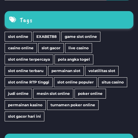
Tags
slot online
EXABET88
game slot online
casino online
slot gacor
live casino
slot online terpercaya
pola angka togel
slot online terbaru
permainan slot
volatilitas slot
slot online RTP tinggi
slot online populer
situs casino
judi online
mesin slot online
poker online
permainan kasino
turnamen poker online
slot gacor hari ini