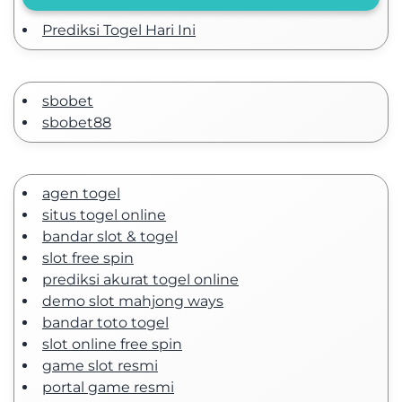
Prediksi Togel Hari Ini
sbobet
sbobet88
agen togel
situs togel online
bandar slot & togel
slot free spin
prediksi akurat togel online
demo slot mahjong ways
bandar toto togel
slot online free spin
game slot resmi
portal game resmi