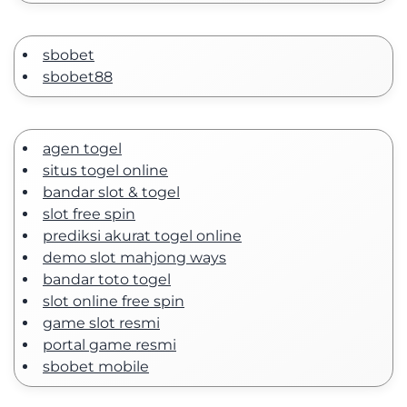
sbobet
sbobet88
agen togel
situs togel online
bandar slot & togel
slot free spin
prediksi akurat togel online
demo slot mahjong ways
bandar toto togel
slot online free spin
game slot resmi
portal game resmi
sbobet mobile