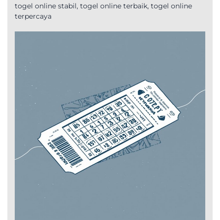
togel online stabil
,
togel online terbaik
,
togel online
terpercaya