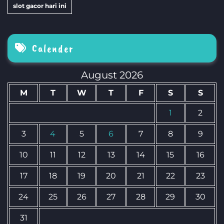
slot gacor hari ini
Calender
August 2026
M
T
W
T
F
S
S
1
2
3
4
5
6
7
8
9
10
11
12
13
14
15
16
17
18
19
20
21
22
23
24
25
26
27
28
29
30
31