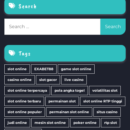
Search
Search
for:
Tags
slot online
EXABET88
game slot online
casino online
slot gacor
live casino
slot online terpercaya
pola angka togel
volatilitas slot
slot online terbaru
permainan slot
slot online RTP tinggi
slot online populer
permainan slot online
situs casino
judi online
mesin slot online
poker online
rtp slot