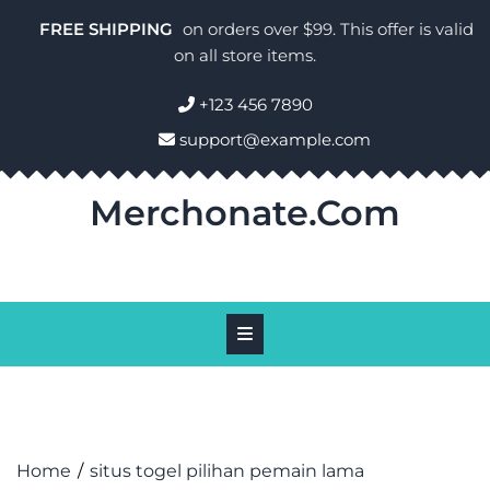
Skip
FREE SHIPPING
on orders over $99. This offer is valid
to
on all store items.
content
+123 456 7890
support@example.com
Merchonate.com
Home
situs togel pilihan pemain lama