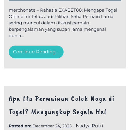
merchonate – Rahasia EXABET88: Mengapa Togel
Online Ini Tetap Jadi Pilihan Setia Pemain Lama
sering muncul dalam diskusi pemain
berpengalaman yang sudah lama mengenal
dunia…
Continue Reading....
Apa Itu Permainan Colok Naga di
Togel? Mengungkap Segala Hal
-
Nadya Putri
Posted on:
December 24, 2025