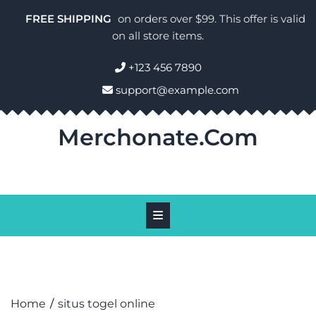
Skip
FREE SHIPPING
on orders over $99. This offer is valid
to
on all store items.
content
+123 456 7890
support@example.com
Merchonate.com
Home
situs togel online