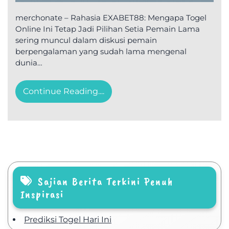
merchonate – Rahasia EXABET88: Mengapa Togel
Online Ini Tetap Jadi Pilihan Setia Pemain Lama
sering muncul dalam diskusi pemain
berpengalaman yang sudah lama mengenal
dunia…
Continue Reading....
Sajian Berita Terkini Penuh
Inspirasi
Prediksi Togel Hari Ini