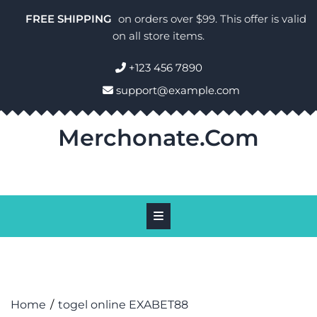
Skip
FREE SHIPPING
on orders over $99. This offer is valid
to
on all store items.
content
+123 456 7890
support@example.com
Merchonate.com
Home
togel online EXABET88