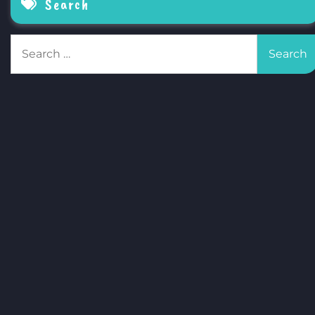
Search
Search
for: