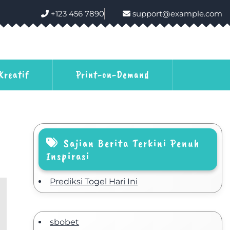
+123 456 7890
support@example.com
Kreatif
Print-on-Demand
Sajian Berita Terkini Penuh
Inspirasi
Prediksi Togel Hari Ini
sbobet