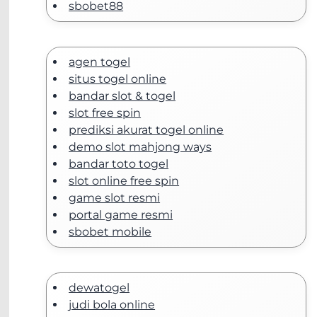
sbobet88
agen togel
situs togel online
bandar slot & togel
slot free spin
prediksi akurat togel online
demo slot mahjong ways
bandar toto togel
slot online free spin
game slot resmi
portal game resmi
sbobet mobile
dewatogel
judi bola online