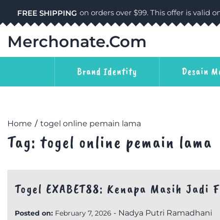
Skip
on orders over $99. This offer is valid on
FREE SHIPPING
to
content
Merchonate.com
Brand Identity
Desain M
Home
togel online pemain lama
Tag:
togel online pemain lama
Togel EXABET88: Kenapa Masih Jadi F
-
Nadya Putri Ramadhani
Posted on:
February 7, 2026