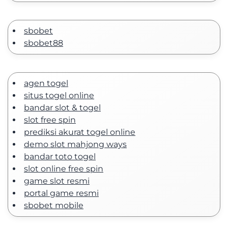
sbobet
sbobet88
agen togel
situs togel online
bandar slot & togel
slot free spin
prediksi akurat togel online
demo slot mahjong ways
bandar toto togel
slot online free spin
game slot resmi
portal game resmi
sbobet mobile