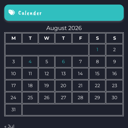
Calender
August 2026
M
T
W
T
F
S
S
1
2
3
4
5
6
7
8
9
10
11
12
13
14
15
16
17
18
19
20
21
22
23
24
25
26
27
28
29
30
31
« Jul