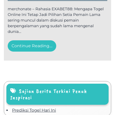
merchonate – Rahasia EXABET88: Mengapa Togel
Online Ini Tetap Jadi Pilihan Setia Pemain Lama
sering muncul dalam diskusi pemain
berpengalaman yang sudah lama mengenal
dunia…
Continue Reading....
Sajian Berita Terkini Penuh
Inspirasi
Prediksi Togel Hari Ini