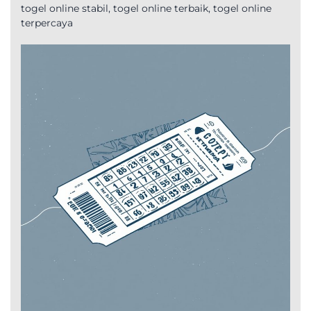
togel online stabil
,
togel online terbaik
,
togel online
terpercaya